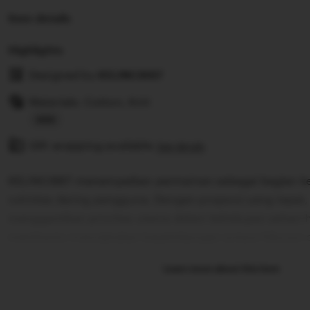
Item details
Highlights
Designed by
KELINCI887
Materials: Cotton, Knit
Read
Gift wrapping available
the
See details
full
KELINCI887 menempatkan permainan sebagai bagian kec
description
rutinitas daring pengguna. Dengan proporsi yang tepat, s
menggantikan prioritas utama dalam kehidupan sehari-h
membantu menciptakan keseimbangan antara hiburan 
Learn more about this item
Untuk mendapatkan akun resmi KELINCI887 silahkan daf
lakukan deposit pertama untuk menang maxwin bersam