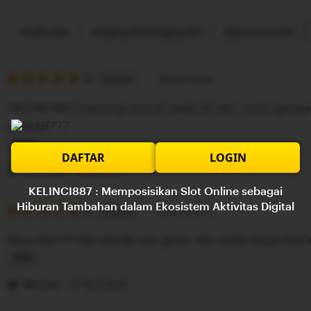
Filter
Quality (99)
Shipping & Packaging (87)
Appearance (55)
by
category
5
5
Recommends
This item
out
of
"KELINCI887 memang emank selalu di hati , situs gam
5
stars
amanah"
L
DAFTAR
LOGIN
i
LOWLOW
Sep 9, 2025
s
KELINCI887 : Memposisikan Slot Online sebagai
Hiburan Tambahan dalam Ekosistem Aktivitas Digital
5
t
5
Recommends
This item
out
i
of
Situs slot777 dan slot88 nya gacor dan selalu bayar ke
5
n
stars
g
L
r
i
Marcow
27 April 2025
e
s