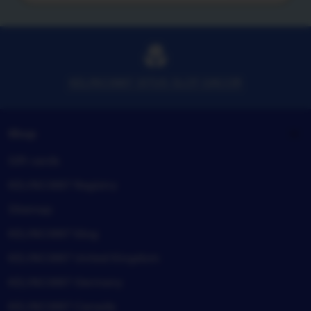
your
email
KELINCI887 SITUS SLOT GACOR
Shop
Gift cards
KELINCI887 Registry
Sitemap
KELINCI887 blog
KELINCI887 United Kingdom
KELINCI887 Germany
KELINCI887 Canada